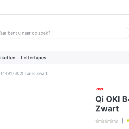
n zoekterm in. De eerste resultaten verschijnen automatisch terw
tiketten
Lettertapes
 (44917602) Toner Zwart
Qi OKI 
Zwart
W