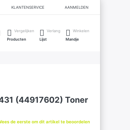
KLANTENSERVICE
AANMELDEN
ijl je typt. Druk op de Enter-toets om alle resultaten op te roe
Vergelijken
Verlang
Winkelen
Producten
Lijst
Mandje
B431 (44917602) Toner
ees de eerste om dit artikel te beoordelen