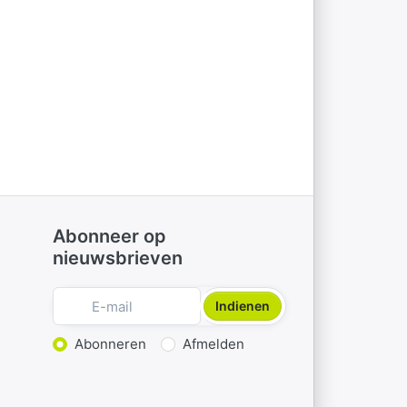
Abonneer op
nieuwsbrieven
Indienen
Actie kiezen
Abonneren
Afmelden