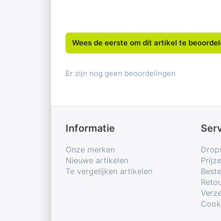
Wees de eerste om dit artikel te beoorde
Er zijn nog geen beoordelingen
Informatie
Ser
Onze merken
Drop
Nieuwe artikelen
Prijz
Te vergelijken artikelen
Beste
Retou
Verze
Cook