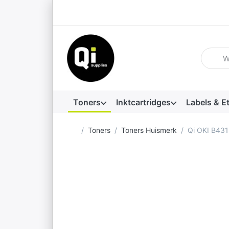
Voer ee
Toners
Inktcartridges
Labels & E
Startpagina
Toners
Toners Huismerk
Qi OKI B431