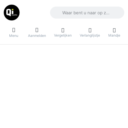
Voer een zoekterm in. De eerste result
Vergelijken
Verlanglijstje
Mandje
Menu
Aanmelden