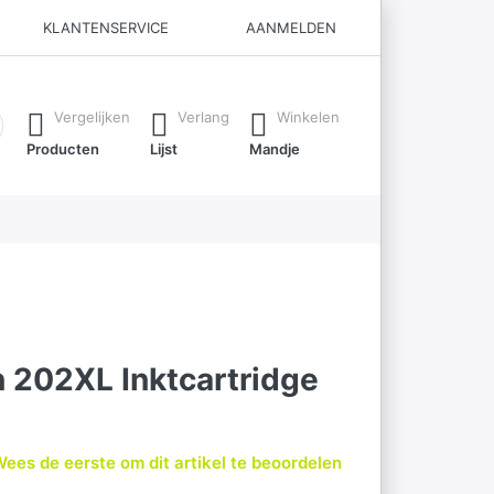
KLANTENSERVICE
AANMELDEN
ijl je typt. Druk op de Enter-toets om alle resultaten op te roe
Vergelijken
Verlang
Winkelen
Producten
Lijst
Mandje
 202XL Inktcartridge
ees de eerste om dit artikel te beoordelen