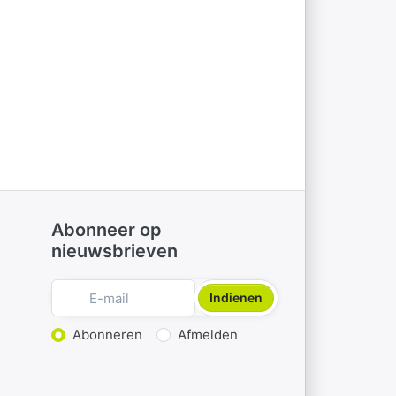
Abonneer op
nieuwsbrieven
Indienen
Actie kiezen
Abonneren
Afmelden