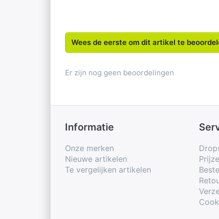
Wees de eerste om dit artikel te beoorde
Er zijn nog geen beoordelingen
Informatie
Ser
Onze merken
Drop
Nieuwe artikelen
Prijz
Te vergelijken artikelen
Beste
Retou
Verze
Cook