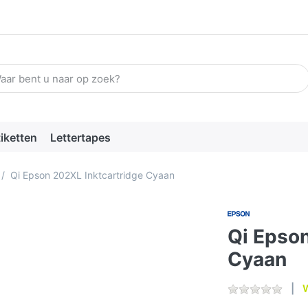
n zoekterm in. De eerste resultaten verschijnen automatisch terw
tiketten
Lettertapes
Qi Epson 202XL Inktcartridge Cyaan
Qi Epson
Cyaan
W