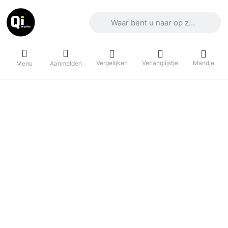
Voer een zoekterm in. De eerste result
Vergelijken
Verlanglijstje
Mandje
Menu
Aanmelden