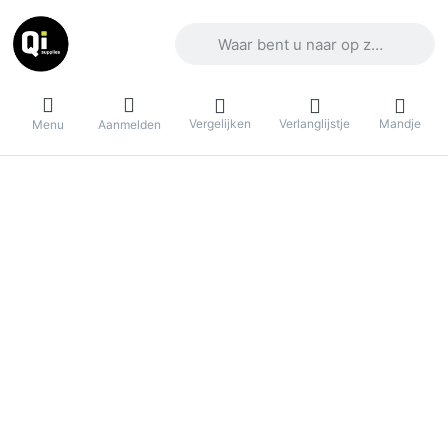
Voer een zoekterm in. De eerste result
Vergelijken
Verlanglijstje
Mandje
Menu
Aanmelden