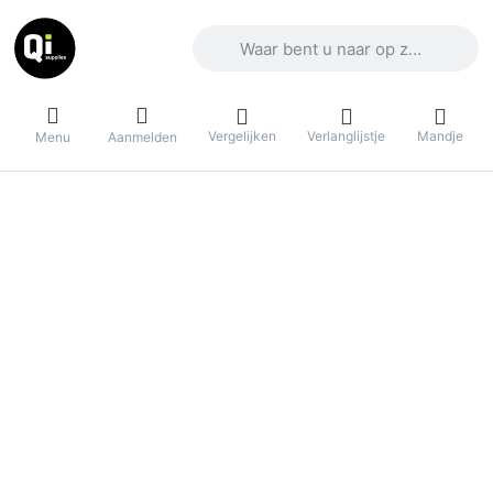
Voer een zoekterm in. De eerste result
Vergelijken
Verlanglijstje
Mandje
Menu
Aanmelden