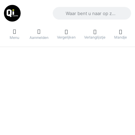
Voer een zoekterm in. De eerste result
Vergelijken
Verlanglijstje
Mandje
Menu
Aanmelden