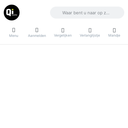
Voer een zoekterm in. De eerste result
Vergelijken
Verlanglijstje
Mandje
Menu
Aanmelden