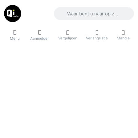
Voer een zoekterm in. De eerste result
Vergelijken
Verlanglijstje
Mandje
Menu
Aanmelden