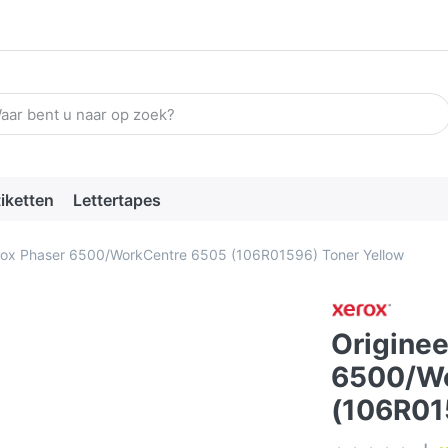
n zoekterm in. De eerste resultaten verschijnen automatisch terw
tiketten
Lettertapes
erox Phaser 6500/WorkCentre 6505 (106R01596) Toner Yellow
Originee
6500/Wo
(106R01