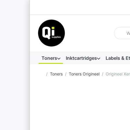
Voer ee
Toners
Inktcartridges
Labels & E
Startpagina
Toners
Toners Origineel
Origineel X