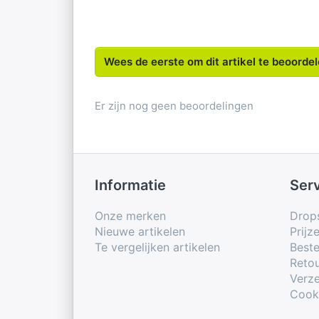
Wees de eerste om dit artikel te beoorde
Er zijn nog geen beoordelingen
Informatie
Ser
Onze merken
Drop
Nieuwe artikelen
Prijz
Te vergelijken artikelen
Beste
Retou
Verze
Cook