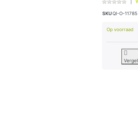
W
SKU
QI-O-11785
Op voorraad
Vergel