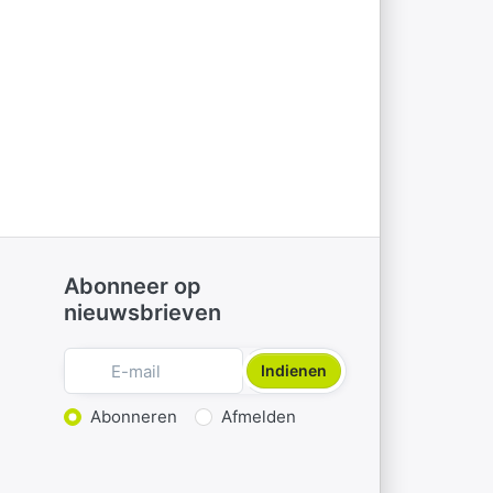
Abonneer op
nieuwsbrieven
Indienen
Actie kiezen
Abonneren
Afmelden