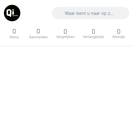
Voer een zoekterm in. De eerste result
Vergelijken
Verlanglijstje
Mandje
Menu
Aanmelden