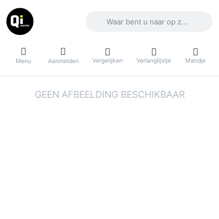
Voer een zoekterm in. De eerste result
Vergelijken
Verlanglijstje
Mandje
Menu
Aanmelden