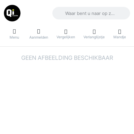
Voer een zoekterm in. De eerste result
Vergelijken
Verlanglijstje
Mandje
Menu
Aanmelden