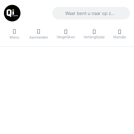
Voer een zoekterm in. De eerste result
Vergelijken
Verlanglijstje
Mandje
Menu
Aanmelden