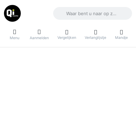
Voer een zoekterm in. De eerste result
Vergelijken
Verlanglijstje
Mandje
Menu
Aanmelden