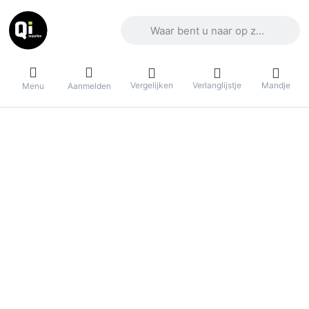
Voer een zoekterm in. De eerste result
Vergelijken
Verlanglijstje
Mandje
Menu
Aanmelden