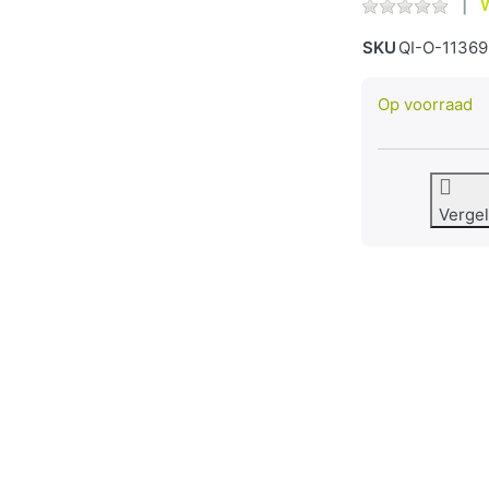
W
SKU
QI-O-11369
Op voorraad
Vergel