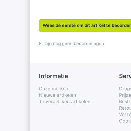
Wees de eerste om dit artikel te beoorde
Er zijn nog geen beoordelingen
Informatie
Ser
Onze merken
Drop
Nieuwe artikelen
Prijz
Te vergelijken artikelen
Beste
Retou
Verze
Cook