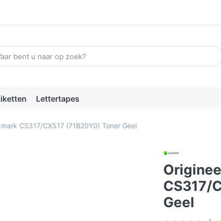
n zoekterm in. De eerste resultaten verschijnen automatisch terw
tiketten
Lettertapes
exmark CS317/CX517 (71B20Y0) Toner Geel
Origine
CS317/C
Geel