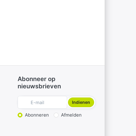
Abonneer op
nieuwsbrieven
Indienen
Actie kiezen
Abonneren
Afmelden