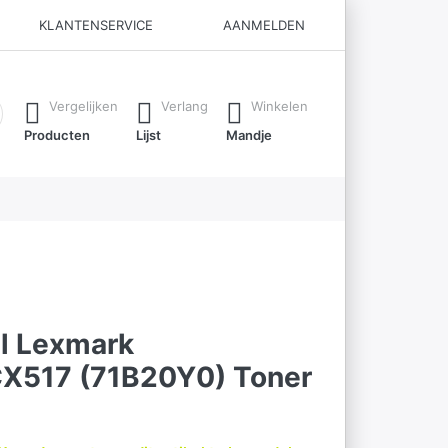
KLANTENSERVICE
AANMELDEN
ijl je typt. Druk op de Enter-toets om alle resultaten op te roe
Vergelijken
Verlang
Winkelen
Producten
Lijst
Mandje
el Lexmark
X517 (71B20Y0) Toner