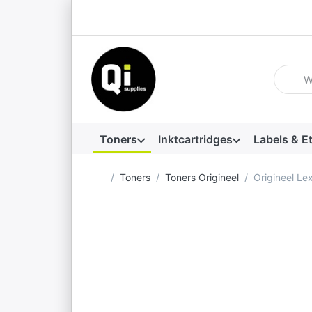
Voer ee
Toners
Inktcartridges
Labels & E
Startpagina
Toners
Toners Origineel
Origineel L