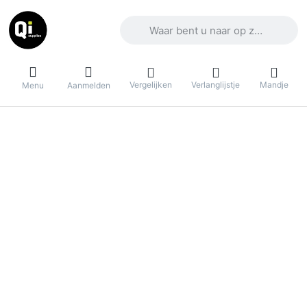
Voer een zoekterm in. De eerste result
Vergelijken
Verlanglijstje
Mandje
Menu
Aanmelden