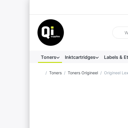
Voer ee
Toners
Inktcartridges
Labels & E
Startpagina
Toners
Toners Origineel
Origineel L