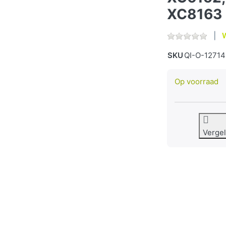
XC8163
W
SKU
QI-O-12714
Op voorraad
Vergel