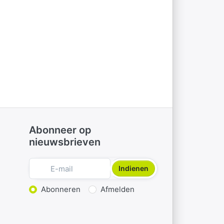
Abonneer op
nieuwsbrieven
Indienen
Actie kiezen
Abonneren
Afmelden