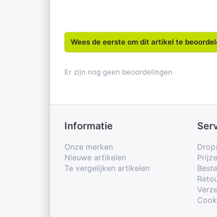
Wees de eerste om dit artikel te beoorde
Er zijn nog geen beoordelingen
Informatie
Ser
Onze merken
Drop
Nieuwe artikelen
Prijz
Te vergelijken artikelen
Beste
Retou
Verze
Cook