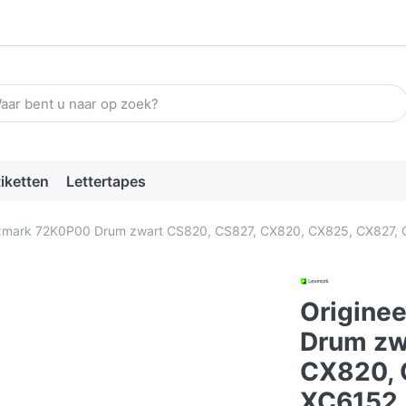
n zoekterm in. De eerste resultaten verschijnen automatisch terw
tiketten
Lettertapes
exmark 72K0P00 Drum zwart CS820, CS827, CX820, CX825, CX827,
Origine
Drum zw
CX820, 
XC6152,