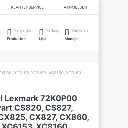
KLANTENSERVICE
AANMELDEN
ijl je typt. Druk op de Enter-toets om alle resultaten op te roe
Vergelijken
Verlang
Winkelen
Producten
Lijst
Mandje
 CX860, XC6152, XC6153, XC8160, XC8163
el Lexmark 72K0P00
art CS820, CS827,
CX825, CX827, CX860,
 XC6153, XC8160,