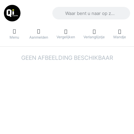
Voer een zoekterm in. De eerste result
Vergelijken
Verlanglijstje
Mandje
Menu
Aanmelden