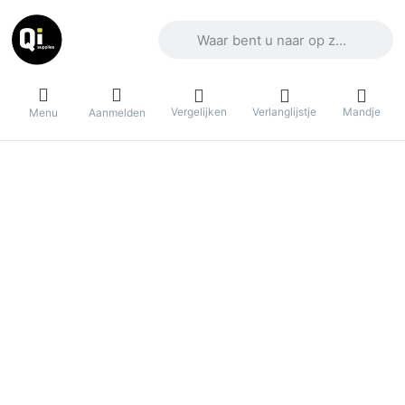
Voer een zoekterm in. De eerste result
Vergelijken
Verlanglijstje
Mandje
Menu
Aanmelden