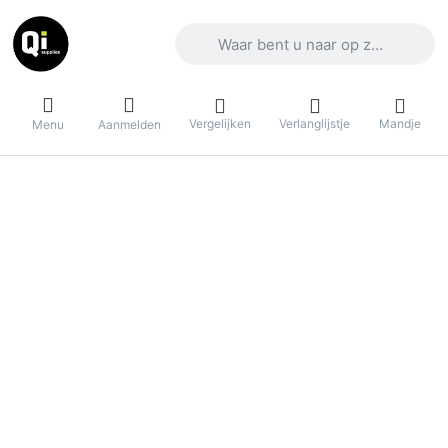
Voer een zoekterm in. De eerste result
Vergelijken
Verlanglijstje
Mandje
Menu
Aanmelden