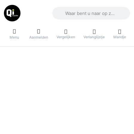
Voer een zoekterm in. De eerste result
Vergelijken
Verlanglijstje
Mandje
Menu
Aanmelden