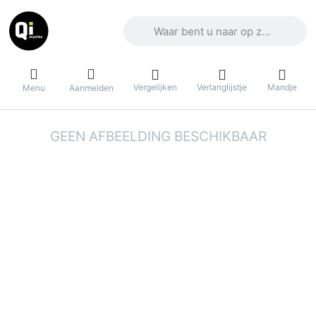
Voer een zoekterm in. De eerste result
Vergelijken
Verlanglijstje
Mandje
Menu
Aanmelden