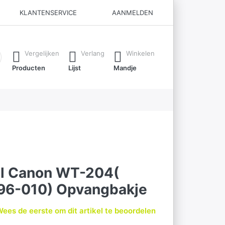
KLANTENSERVICE
AANMELDEN
ijl je typt. Druk op de Enter-toets om alle resultaten op te roe
Vergelijken
Verlang
Winkelen
Producten
Lijst
Mandje
el Canon WT-204(
6-010) Opvangbakje
ees de eerste om dit artikel te beoordelen