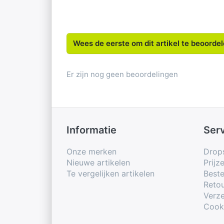
Wees de eerste om dit artikel te beoorde
Er zijn nog geen beoordelingen
Informatie
Ser
Onze merken
Drop
Nieuwe artikelen
Prijz
Te vergelijken artikelen
Beste
Retou
Verze
Cook