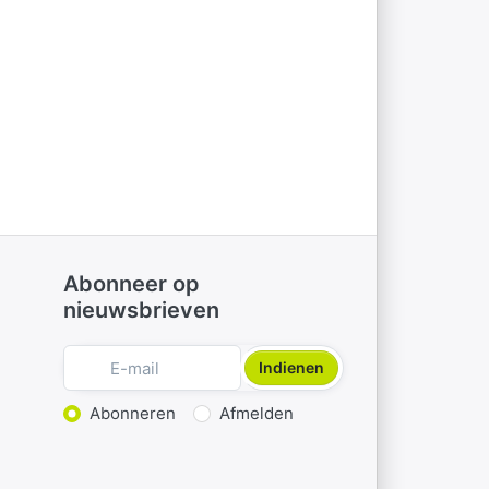
Abonneer op
nieuwsbrieven
Indienen
Actie kiezen
Abonneren
Afmelden