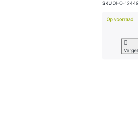
SKU
QI-O-1244
Op voorraad
Vergel