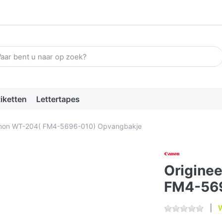
n zoekterm in. De eerste resultaten verschijnen automatisch terw
tiketten
Lettertapes
anon WT-204( FM4-5696-010) Opvangbakje
Origine
FM4-569
W