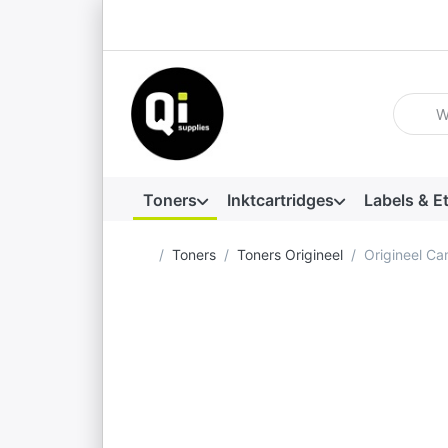
Voer ee
Toners
Inktcartridges
Labels & E
Startpagina
Toners
Toners Origineel
Origineel C