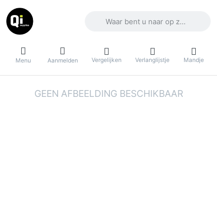
Voer een zoekterm in. De eerste result
Vergelijken
Verlanglijstje
Mandje
Menu
Aanmelden