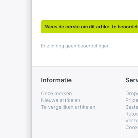
Wees de eerste om dit artikel te beoorde
Er zijn nog geen beoordelingen
Informatie
Ser
Onze merken
Drop
Nieuwe artikelen
Prijz
Te vergelijken artikelen
Beste
Retou
Verze
Cook