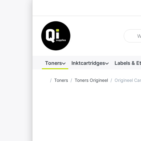
Voer ee
Toners
Inktcartridges
Labels & E
Startpagina
Toners
Toners Origineel
Origineel C