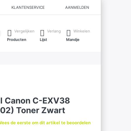
KLANTENSERVICE
AANMELDEN
ijl je typt. Druk op de Enter-toets om alle resultaten op te roe
Vergelijken
Verlang
Winkelen
Producten
Lijst
Mandje
el Canon C-EXV38
02) Toner Zwart
ees de eerste om dit artikel te beoordelen