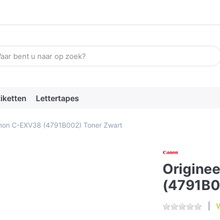
n zoekterm in. De eerste resultaten verschijnen automatisch terw
tiketten
Lettertapes
anon C-EXV38 (4791B002) Toner Zwart
Origine
(4791B0
W