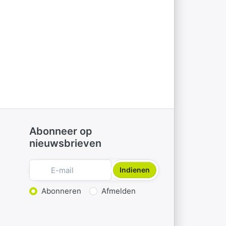
Abonneer op
nieuwsbrieven
Indienen
Actie kiezen
Abonneren
Afmelden