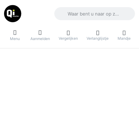
Voer een zoekterm in. De eerste result
Vergelijken
Verlanglijstje
Mandje
Menu
Aanmelden