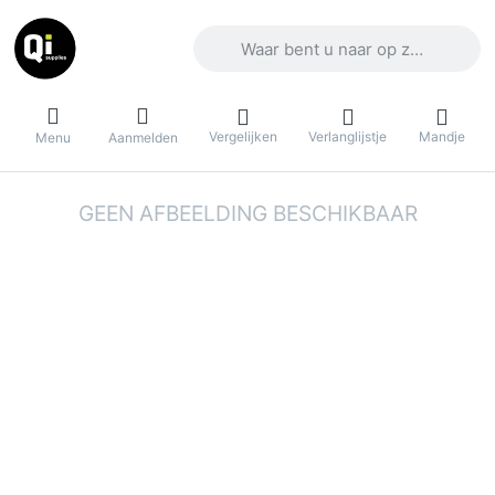
Voer een zoekterm in. De eerste result
Vergelijken
Verlanglijstje
Mandje
Menu
Aanmelden