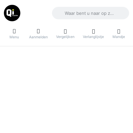
Voer een zoekterm in. De eerste result
Vergelijken
Verlanglijstje
Mandje
Menu
Aanmelden