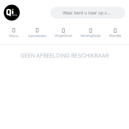
Voer een zoekterm in. De eerste result
Vergelijken
Verlanglijstje
Mandje
Menu
Aanmelden