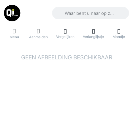
Voer een zoekterm in. De eerste result
Vergelijken
Verlanglijstje
Mandje
Menu
Aanmelden