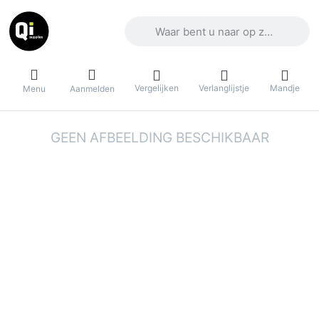
Voer een zoekterm in. De eerste result
Vergelijken
Verlanglijstje
Mandje
Menu
Aanmelden