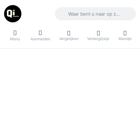
Voer een zoekterm in. De eerste result
Vergelijken
Verlanglijstje
Mandje
Menu
Aanmelden