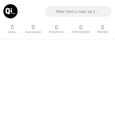
Voer een zoekterm in. De eerste result
Vergelijken
Verlanglijstje
Mandje
Menu
Aanmelden