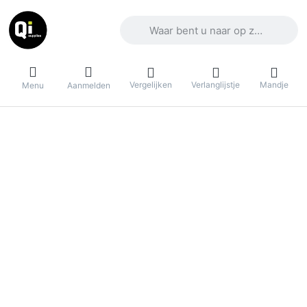
Voer een zoekterm in. De eerste result
Vergelijken
Verlanglijstje
Mandje
Menu
Aanmelden