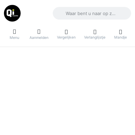
Voer een zoekterm in. De eerste result
Vergelijken
Verlanglijstje
Mandje
Menu
Aanmelden