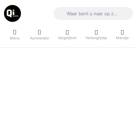
Voer een zoekterm in. De eerste result
Vergelijken
Verlanglijstje
Mandje
Menu
Aanmelden