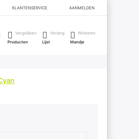
KLANTENSERVICE
AANMELDEN
ijl je typt. Druk op de Enter-toets om alle resultaten op te roe
Vergelijken
Verlang
Winkelen
Producten
Lijst
Mandje
Cyan
lecht
.
ren.
erren.
 sterren. Uitstekend