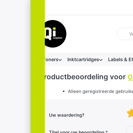
Voer ee
Toners
Inktcartridges
Labels & E
Productbeoordeling voor
O
Alleen geregistreerde gebruik
Uw waardering?
Titel voor uw beoordeling