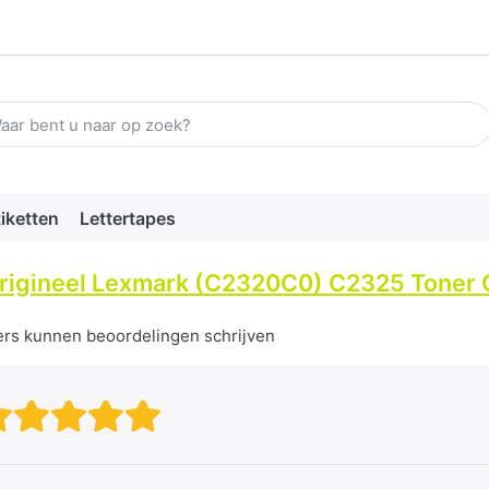
n zoekterm in. De eerste resultaten verschijnen automatisch terw
tiketten
Lettertapes
rigineel Lexmark (C2320C0) C2325 Toner 
ers kunnen beoordelingen schrijven
Beoordeling: 1 van 5 sterren. S
Beoordeling: 2 van 5 sterren
Beoordeling: 3 van 5 ster
Beoordeling: 4 van 5 st
Beoordeling: 5 van 5