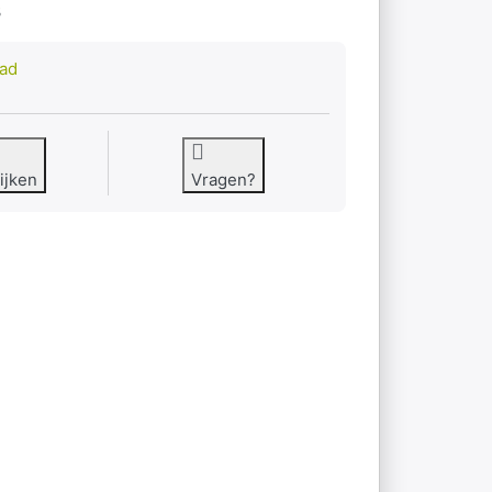
3
aad
ijken
Vragen?