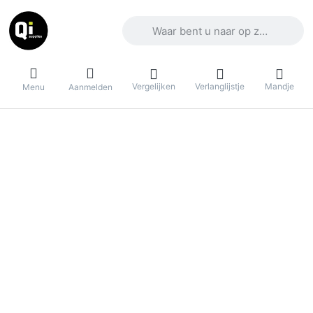
Voer een zoekterm in. De eerste result
Vergelijken
Verlanglijstje
Mandje
Menu
Aanmelden