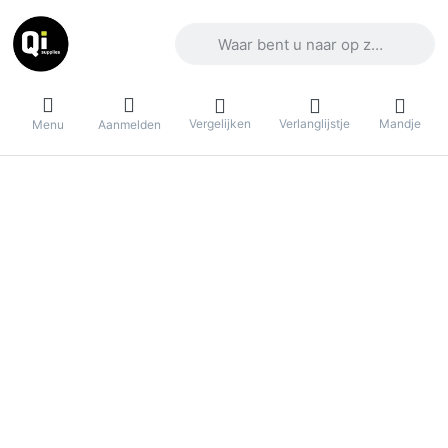
Voer een zoekterm in. De eerste result
Vergelijken
Verlanglijstje
Mandje
Menu
Aanmelden