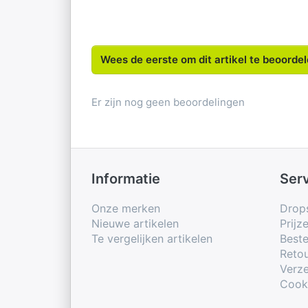
Wees de eerste om dit artikel te beoorde
Er zijn nog geen beoordelingen
Informatie
Ser
Onze merken
Drop
Nieuwe artikelen
Prijz
Te vergelijken artikelen
Beste
Retou
Verze
Cook