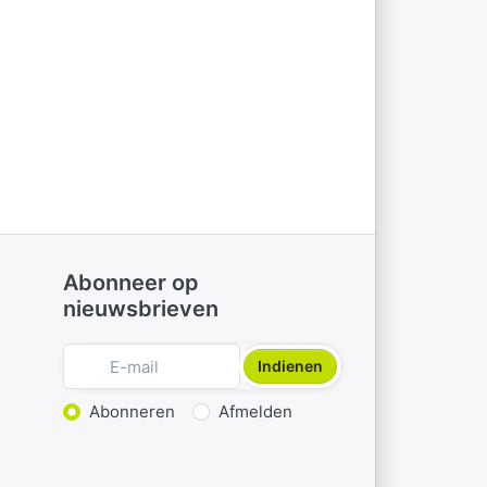
Abonneer op
nieuwsbrieven
Indienen
Actie kiezen
Abonneren
Afmelden