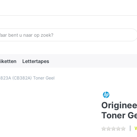
n zoekterm in. De eerste resultaten verschijnen automatisch terw
tiketten
Lettertapes
P 823A (CB382A) Toner Geel
Origine
Toner G
W