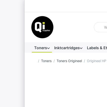
Voer ee
Toners
Inktcartridges
Labels & E
Startpagina
Toners
Toners Origineel
Origineel H