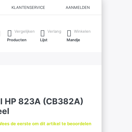
KLANTENSERVICE
AANMELDEN
ijl je typt. Druk op de Enter-toets om alle resultaten op te roe
Vergelijken
Verlang
Winkelen
Producten
Lijst
Mandje
el HP 823A (CB382A)
eel
ees de eerste om dit artikel te beoordelen