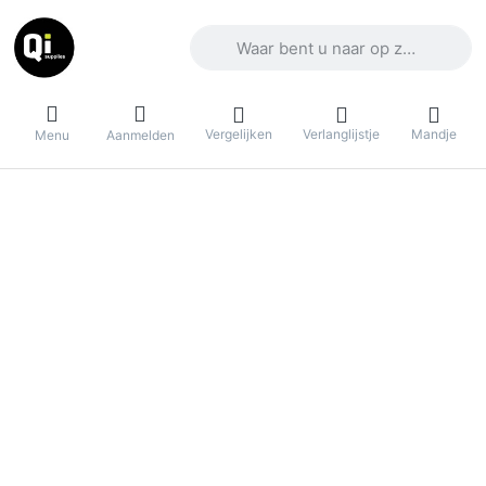
Voer een zoekterm in. De eerste result
Vergelijken
Verlanglijstje
Mandje
Menu
Aanmelden