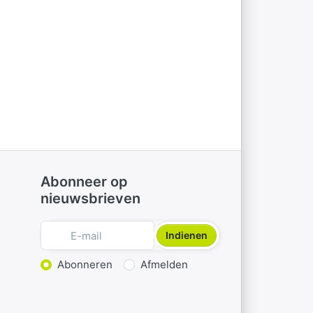
Abonneer op
nieuwsbrieven
Indienen
Actie kiezen
Abonneren
Afmelden