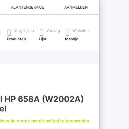
KLANTENSERVICE
AANMELDEN
ijl je typt. Druk op de Enter-toets om alle resultaten op te roe
Vergelijken
Verlang
Winkelen
Producten
Lijst
Mandje
el HP 658A (W2002A)
el
ees de eerste om dit artikel te beoordelen