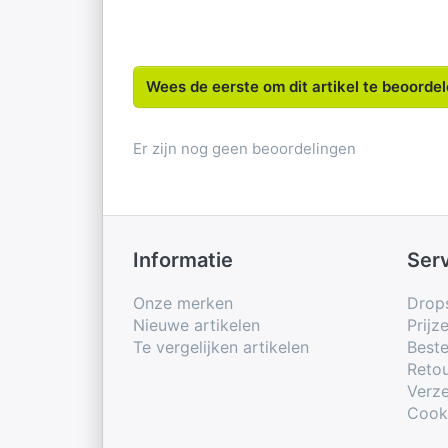
Wees de eerste om dit artikel te beoorde
Er zijn nog geen beoordelingen
Informatie
Ser
Onze merken
Drop
Nieuwe artikelen
Prijz
Te vergelijken artikelen
Beste
Retou
Verze
Cook