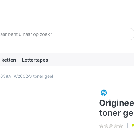
n zoekterm in. De eerste resultaten verschijnen automatisch terw
tiketten
Lettertapes
P 658A (W2002A) toner geel
Origine
toner ge
W