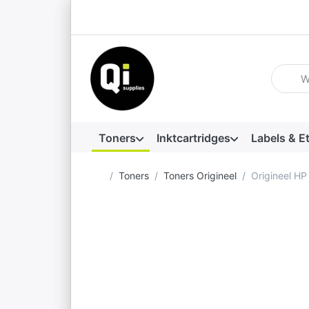
Voer ee
Toners
Inktcartridges
Labels & E
Startpagina
Toners
Toners Origineel
Origineel H