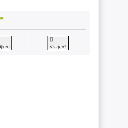
3
aad
ijken
Vragen?