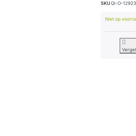
SKU
QI-O-1292
Niet op voorr
Vergel