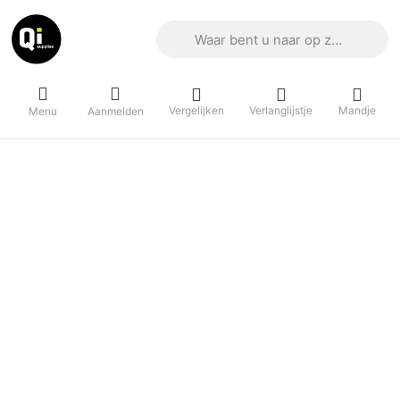
Voer een zoekterm in. De eerste result
Vergelijken
Verlanglijstje
Mandje
Menu
Aanmelden