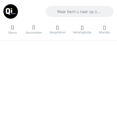
Voer een zoekterm in. De eerste result
Vergelijken
Verlanglijstje
Mandje
Menu
Aanmelden