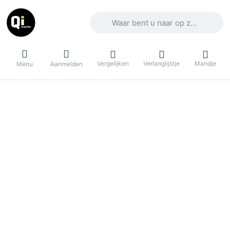
Voer een zoekterm in. De eerste result
Vergelijken
Verlanglijstje
Mandje
Menu
Aanmelden