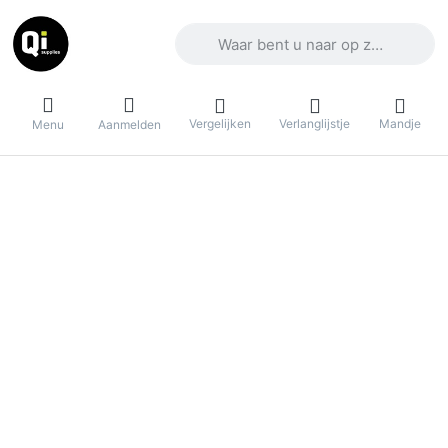
Voer een zoekterm in. De eerste result
Vergelijken
Verlanglijstje
Mandje
Menu
Aanmelden