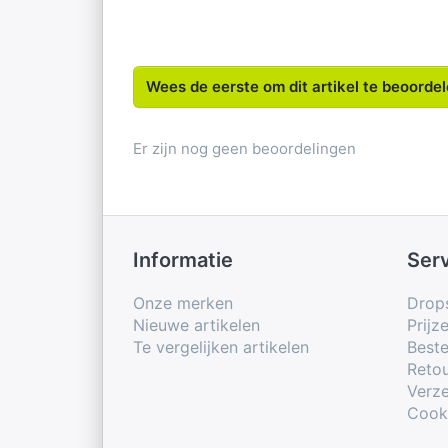
Wees de eerste om dit artikel te beoorde
Er zijn nog geen beoordelingen
Informatie
Ser
Onze merken
Drop
Nieuwe artikelen
Prijz
Te vergelijken artikelen
Beste
Retou
Verze
Cook