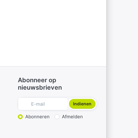
Abonneer op
nieuwsbrieven
Indienen
Actie kiezen
Abonneren
Afmelden