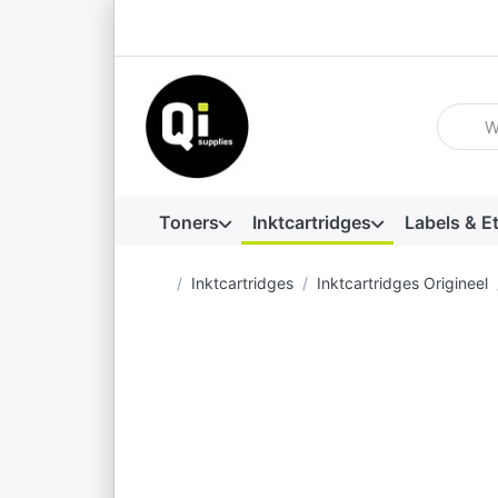
Voer ee
Toners
Inktcartridges
Labels & E
Startpagina
Inktcartridges
Inktcartridges Origineel