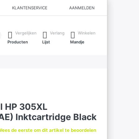
KLANTENSERVICE
AANMELDEN
ijl je typt. Druk op de Enter-toets om alle resultaten op te roe
Vergelijken
Verlang
Winkelen
Producten
Lijst
Mandje
el HP 305XL
E) Inktcartridge Black
ees de eerste om dit artikel te beoordelen