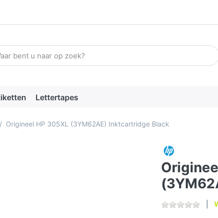
n zoekterm in. De eerste resultaten verschijnen automatisch terw
tiketten
Lettertapes
Origineel HP 305XL (3YM62AE) Inktcartridge Black
Origine
(3YM62A
W